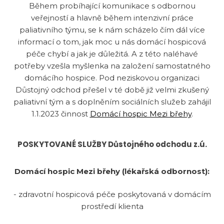
Během probíhající komunikace s odbornou
veřejností a hlavně během intenzivní práce
paliativního týmu, se k nám scházelo čím dál více
informací o tom, jak moc u nás domácí hospicová
péče chybí a jak je důležitá. A z této naléhavé
potřeby vzešla myšlenka na založení samostatného
domácího hospice. Pod neziskovou organizaci
Důstojný odchod přešel v té době již velmi zkušený
paliativní tým a s doplněním sociálních služeb zahájil
1.1.2023 činnost
Domácí hospic Mezi břehy
.
POSKYTOVANÉ SLUŽBY Důstojného odchodu z.ú.
Domácí hospic Mezi břehy (lékařská odbornost):
- zdravotní hospicová péče poskytovaná v domácím
prostředí klienta