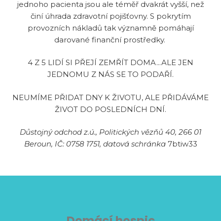
jednoho pacienta jsou ale téměř dvakrát vyšší, než
činí úhrada zdravotní pojišťovny. S pokrytím
provozních nákladů tak významně pomáhají
darované finanční prostředky.
4 Z 5 LIDÍ SI PŘEJÍ ZEMŘÍT DOMA...ALE JEN
JEDNOMU Z NÁS SE TO PODAŘÍ.
NEUMÍME PŘIDAT DNY K ŽIVOTU, ALE PŘIDÁVÁME
ŽIVOT DO POSLEDNÍCH DNÍ.
Důstojný odchod z.ú., Politických vězňů 40, 266 01
Beroun, IČ: 0758 1751, datová schránka
7btiw33
Domácí hospic