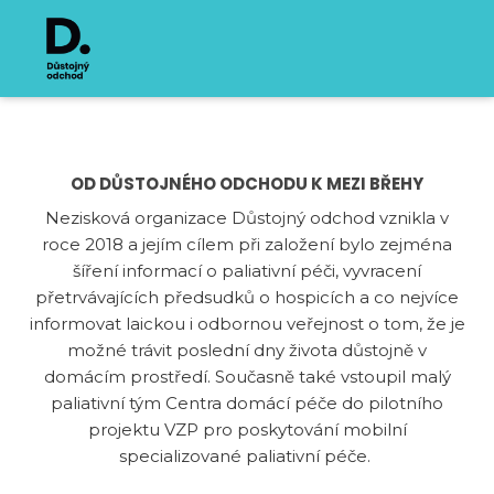
OD DŮSTOJNÉHO ODCHODU K MEZI BŘEHY
Nezisková organizace Důstojný odchod vznikla v
roce 2018 a jejím cílem při založení bylo zejména
šíření informací o paliativní péči, vyvracení
přetrvávajících předsudků o hospicích a co nejvíce
informovat laickou i odbornou veřejnost o tom, že je
možné trávit poslední dny života důstojně v
domácím prostředí. Současně také vstoupil malý
paliativní tým Centra domácí péče do pilotního
projektu VZP pro poskytování mobilní
specializované paliativní péče.